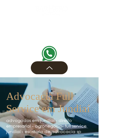
Advocacia Full
Service em Jundiaí
advogados em jundiaí - direito
empresarial - agronegocio- full service
jundiai - escritorio de advocacia sp