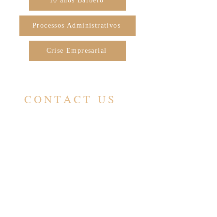
10 anos Barbero
Processos Administrativos
Crise Empresarial
CONTACT US
CONTACT
contato@barbero.adv.br
(11) 4583-3200
(11) 96578-5617
BUSINESS HOURS
Seg - Sex: 9:00 - 17:00