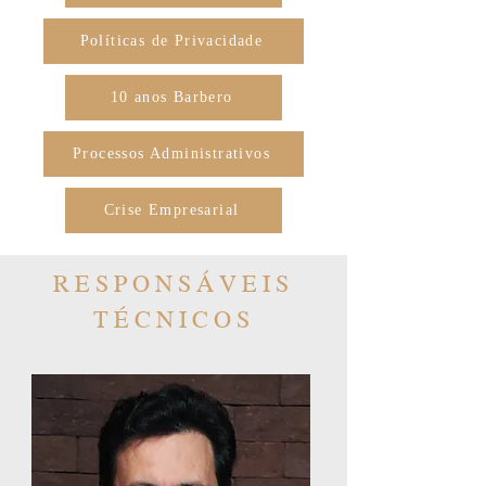
Políticas de Privacidade
10 anos Barbero
Processos Administrativos
Crise Empresarial
RESPONSÁVEIS
TÉCNICOS