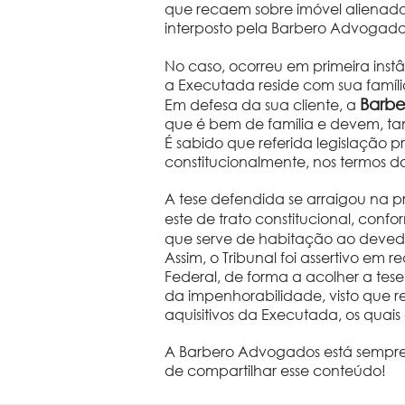
que recaem sobre imóvel alienado
interposto pela Barbero Advogado
No caso, ocorreu em primeira instâ
a Executada reside com sua famíli
Barb
Em defesa da sua cliente, a
que é bem de família e devem, t
É sabido que referida legislação p
constitucionalmente, nos termos do
A tese defendida se arraigou na p
este de trato constitucional, con
que serve de habitação ao deved
Assim, o Tribunal foi assertivo em 
Federal, de forma a acolher a tes
da impenhorabilidade, visto que r
aquisitivos da Executada, os quai
A Barbero Advogados está sempre p
de compartilhar esse conteúdo!