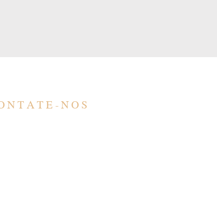
ONTATE-NOS
ONTATO
SÃO PAULO
ntato@barbero.adv.br
R. Barão de Teffé, 1000
1) 4583-3200
Jardim Ana Maria, Jund
1) 96578-5617
13208-761
TENDIMENTO
PARÁ