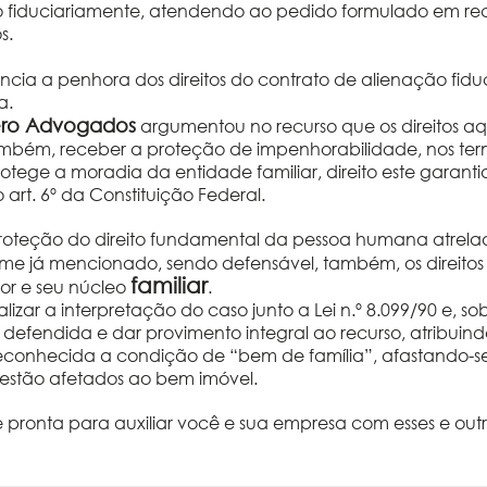
 fiduciariamente, atendendo ao pedido formulado em rec
s.
ncia a penhora dos direitos do contrato de alienação fidu
a.
ero Advogados
argumentou no recurso que os direitos aqu
ambém, receber a proteção de impenhorabilidade,
nos term
rotege a moradia da entidade familiar, direito este garanti
 art. 6º da Constituição Federal.
roteção do direito fundamental da pessoa humana atrelad
forme já mencionado, sendo defensável, também, os direito
familiar
or e seu núcleo
.
realizar a interpretação do caso junto a Lei n.º 8.099/90 e, 
e defendida e dar provimento integral ao recurso, atribu
econhecida a condição de “bem de família”, afastando-se a
s estão afetados ao bem imóvel.
ronta para auxiliar você e sua empresa com esses e outro