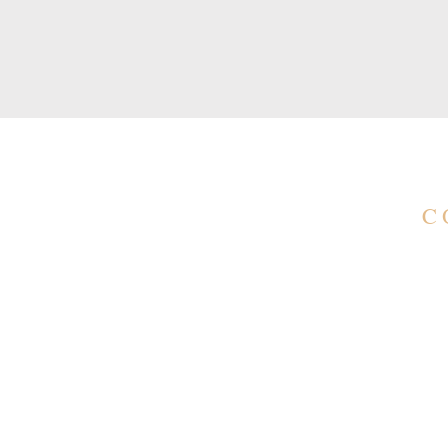
C
C
co
(1
(1
A