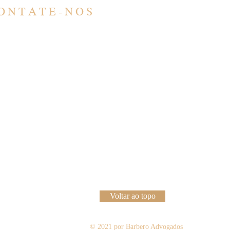
ONTATE-NOS
ONTATO
SÃO PAULO
ntato@barbero.adv.br
R. Barão de Teffé, 1000
1) 4583-3200
Jardim Ana Maria, Jund
1) 96578-5617
13208-761
TENDIMENTO
PARÁ
 - Sex: 9:00 - 17:00
Travessa Rui Barbosa, 5
*Com horário agendado
Reduto, Belém - PA
eviamente
66053-260
Voltar ao topo
© 2021 por Barbero Advogados