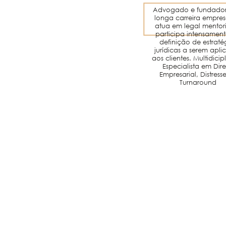
Advogado e fundado
longa carreira empresa
atua em legal mentor
participa intensamen
definição de estraté
jurídicas a serem apli
aos clientes. Multidicip
Especialista em Dire
Empresarial, Distress
Turnaround