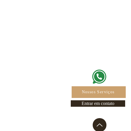
 - 3º andar
iaí - SP
66
Nossos Serviços
Entrar em contato