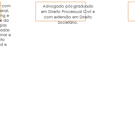
r com
Advogado pós-graduado
rial,
em Direito Processual Civil e
ing e
com extensão em Direito
te da
Societário.
gias
cadas
linar e
ito
ed e