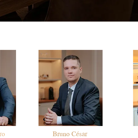
ro
Bruno César