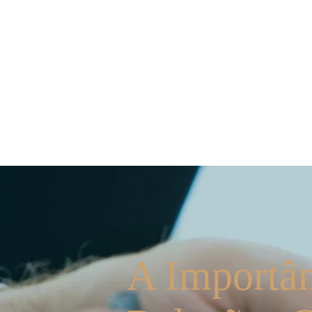
Quem Somos
Os Sóc
A Importân