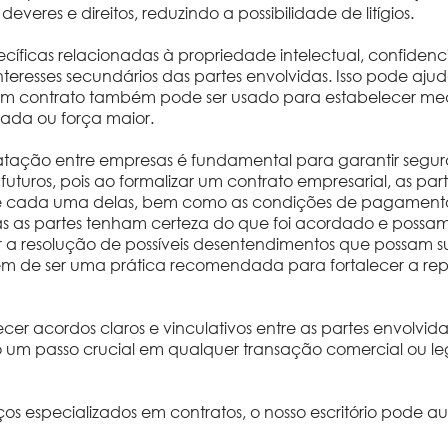
everes e direitos, reduzindo a possibilidade de litígios.
specíficas relacionadas à propriedade intelectual, confide
teresses secundários das partes envolvidas. Isso pode ajuda
. Um contrato também pode ser usado para estabelecer med
pada ou força maior.
ratação entre empresas é fundamental para garantir segura
gios futuros, pois ao formalizar um contrato empresarial, as
de cada uma delas, bem como as condições de pagamento,
s as partes tenham certeza do que foi acordado e possam
 a resolução de possíveis desentendimentos que possam sur
 além de ser uma prática recomendada para fortalecer a re
cer acordos claros e vinculativos entre as partes envolvida
o um passo crucial em qualquer transação comercial ou leg
s especializados em contratos, o nosso escritório pode auxi