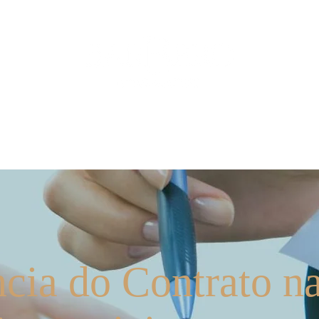
ios
Nossos Serviços
Contate-nos
Mídia
cia do Contrato n