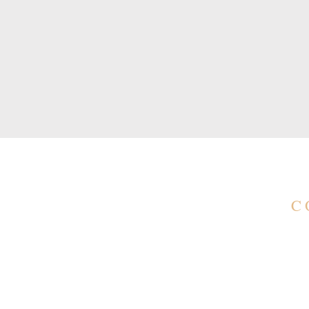
C
C
co
(1
(1