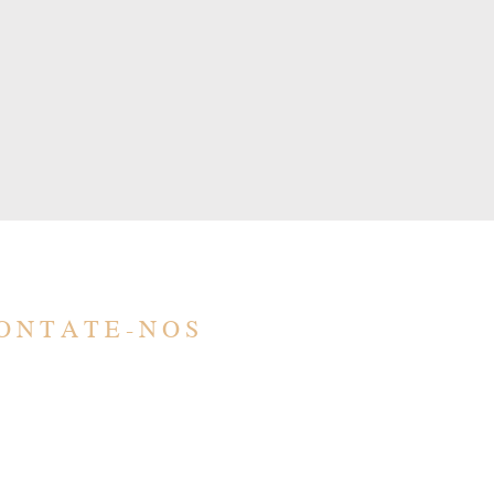
ONTATE-NOS
ONTATO
SÃO PAULO
ntato@barbero.adv.br
R. Barão de Teffé, 1000
1) 4583-3200
Jardim Ana Maria, Jund
1) 96578-5617
13208-761