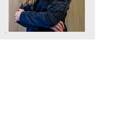
Carla Bueno
Advogada Especialista em Direito do
Trabalho e Direito Empresarial, com
título de Mestre em
Direito Comercial
CONTATE-NOS
CONTATO