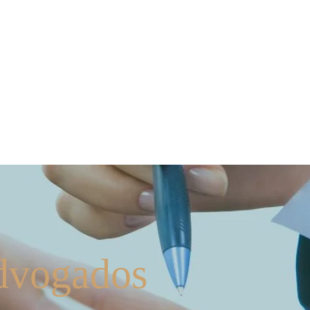
ios
Nossos Serviços
Contate-nos
Mídia
dvogados