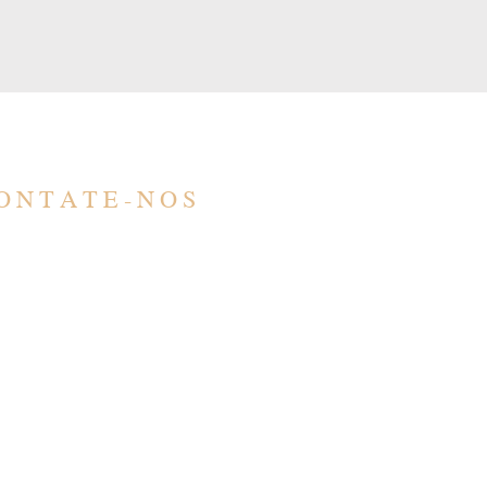
ONTATE-NOS
ONTATO
SÃO PAULO
ntato@barbero.adv.br
R. Barão de Teffé, 1000
1) 4583-3200
Jardim Ana Maria, Jund
1) 96578-5617
13208-761
TENDIMENTO
PARÁ
 - Sex: 9:00 - 17:00
Travessa Rui Barbosa, 5