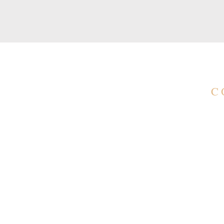
C
C
co
(1
(1
A
Seg