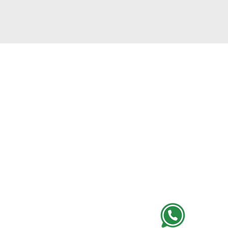
 - 3º andar
iaí - SP
66