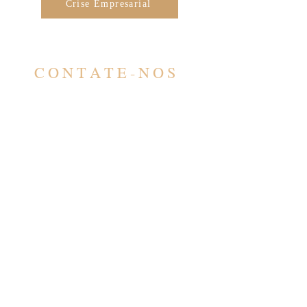
Crise Empresarial
CONTATE-NOS
CONTATO
contato@barbero.adv.br
(11) 4583-3200
(11) 96578-5617
ATENDIMENTO
Seg - Sex: 9:00 - 17:00
​​*Com horário agendado
previamente