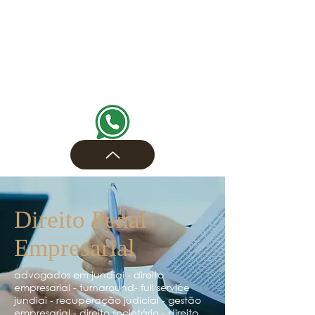
Direito Penal
Empresarial
advogados em jundiaí - direito
empresarial - turnaround- full service
jundiai - recuperação judicial - gestão
empresarial - direito societário - direito