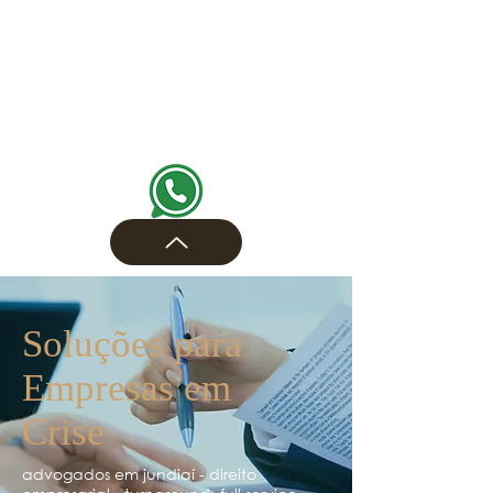
Soluções para
Empresas em
Crise
advogados em jundiaí - direito