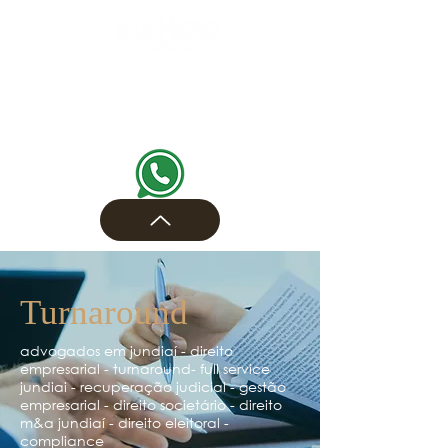
Turnaround
advogados em jundiaí - direito
empresarial - turnaround- full service
jundiai - recuperação judicial - gestão
empresarial - direito societário - direito
m&a jundiaí - direito eleitoral -
compliance