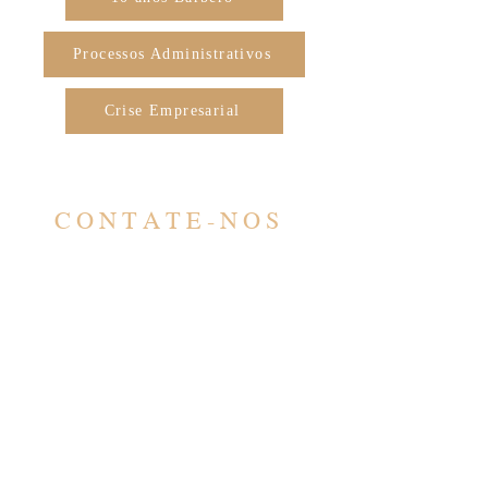
Processos Administrativos
Crise Empresarial
CONTATE-NOS
CONTATO
contato@barbero.adv.br
(11) 4583-3200
(11) 96578-5617
ATENDIMENTO
Seg - Sex: 9:00 - 17:00
​​*Com horário agendado