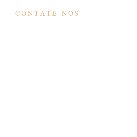
CONTATE-NOS
CONTATO
contato@barbero.adv.br
(11) 4583-3200
(11) 96578-5617
ATENDIMENTO
Seg - Sex: 9:00 - 17:00
​​*Com horário agendado
previamente
SÃO PAULO
R. Barão de Teffé, 1000 - 3º andar