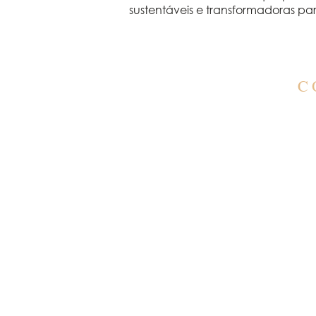
sustentáveis e transformadoras para
C
C
co
(1
(1
A
Seg
​​
pr