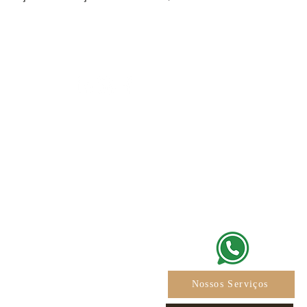
 - 3º andar
iaí - SP
66
Nossos Serviços