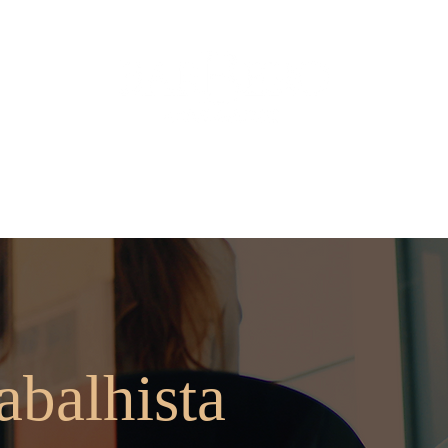
ios
Nossos Serviços
Contate-nos
Mídia
abalhista