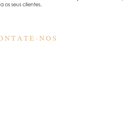
 os seus clientes.
ONTATE-NOS
ONTATO
SÃO PAULO
ntato@barbero.adv.br
R. Barão de Teffé, 1000
1) 4583-3200
Jardim Ana Maria, Jund
1) 96578-5617
13208-761
TENDIMENTO
PARÁ
 - Sex: 9:00 - 17:00
Travessa Rui Barbosa, 5
*Com horário agendado
Reduto, Belém - PA
eviamente
66053-260