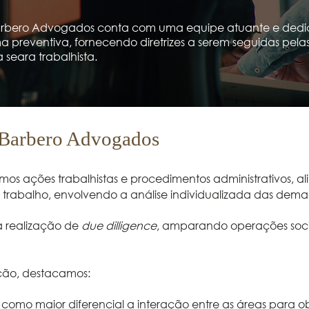
 Barbero Advogados conta com uma equipe atuante e ded
ma preventiva, fornecendo diretrizes a serem seguidas pel
a seara trabalhista.
a Barbero Advogados
os ações trabalhistas e procedimentos administrativos, 
trabalho, envolvendo a análise individualizada das dem
 realização de
due dilligence
, amparando operações socie
ação, destacamos:
 como maior diferencial a interação entre as áreas para 