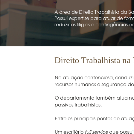
A área de Direito Trabalhista da
Possui expertise para atuar de for
reduzir os litígios e contingências n
Direito Trabalhista n
Na atuação contenciosa, conduzim
recursos humanos e segurança do 
O departamento também atua na
passivos trabalhistas.
Entre os principais pontos de atu
Um escritório
full service
que possui