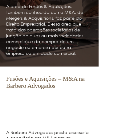
A área de Fusões & Aquisições,
também conhecida como M&A, de
Mergers & Acquisitions, faz parte do
Direito Empresarial. É essa área que
trata das operações societárias de
junção de duas ou mais sociedades
comerciais e da compra de um
negócio ou empresa por outra
empresa ou entidade comercial.
Fusões e Aquisições – M&A na
Barbero Advogados
A Barbero Advogados presta assessoria
e consultoria em M&A para as