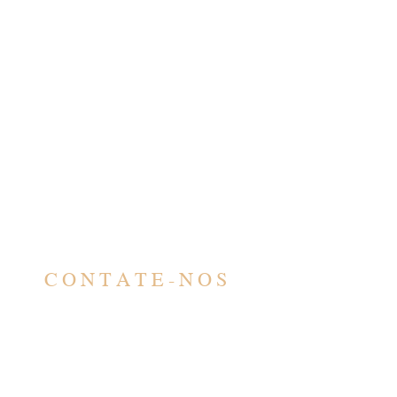
CONTATE-NOS
CONTATO
contato@barbero.adv.br
(11) 4583-3200
(11) 96578-5617