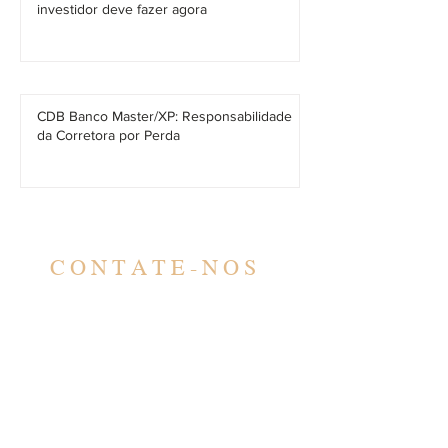
investidor deve fazer agora
CDB Banco Master/XP: Responsabilidade
da Corretora por Perda
CONTATE-NOS
CONTATO
contato@barbero.adv.br
(11) 4583-3200
(11) 96578-5617